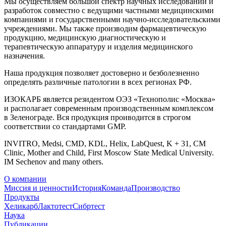
Мы осуществляем большой спектр научных исследований и
разработок совместно с ведущими частными медицинскими
компаниями и государственными научно-исследовательскими
учреждениями. Мы также производим фармацевтическую
продукцию, медицинскую диагностическую и
терапевтическую аппаратуру и изделия медицинского
назначения.
Наша продукция позволяет достоверно и безболезненно
определять различные патологии в всех регионах РФ.
ИЗОКАРБ является резидентом ОЭЗ «Технополис «Москва»
и располагает современным производственным комплексом
в Зеленограде. Вся продукция проиводится в строгом
соответствии со стандартами GMP.
INVITRO, Medsi, CMD, KDL, Helix, LabQuest, K + 31, CM
Clinic, Mother and Child, First Moscow State Medical University.
IM Sechenov and many others.
О компании
Миссия и ценности
История
Команда
Производство
Продукты
Хеликарб
Лактотест
Сибртест
Наука
Публикации